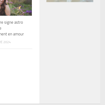
re signe astro
e
ent en amour
E 2024