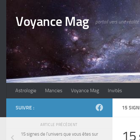
Skip to content
Voyance Mag
portail vers une réalité
Astrologie
Mancies
Voyance Mag
Invités
SUIVRE :
15 SIGN
ARTICLE PRÉCÉDENT
15 
15 signes de l’univers que vous êtes sur