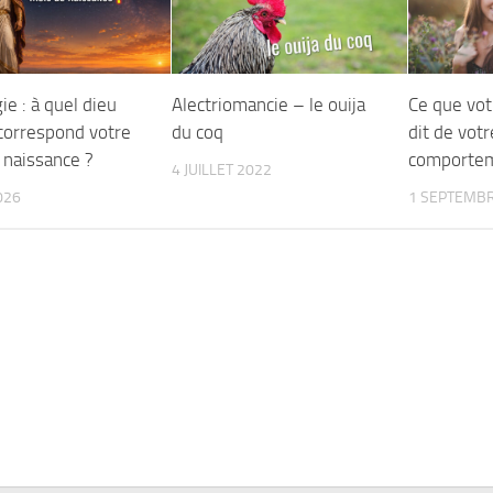
ie : à quel dieu
Alectriomancie – le ouija
Ce que vot
correspond votre
du coq
dit de votr
 naissance ?
comportem
4 JUILLET 2022
026
1 SEPTEMBR