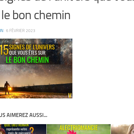
 le bon chemin
IN
·
6 FÉVRIER 2023
S AIMEREZ AUSSI...