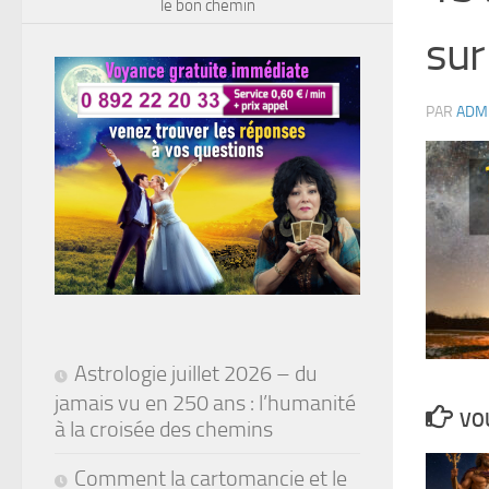
le bon chemin
sur
PAR
ADM
Astrologie juillet 2026 – du
jamais vu en 250 ans : l’humanité
VOU
à la croisée des chemins
Comment la cartomancie et le