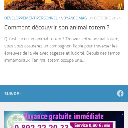
DÉVELOPPEMENT PERSONNEL
/
VOYANCE MAG
31 OCTOBRE 2024
Comment découvrir son animal totem ?
Qu’est-ce qu’un animal totem ? Trouvez votre animal totem,
vous vous assurerez un compagnon fiable pour traverser les
épreuves de la vie avec sagesse et lucidité. Depuis des temps
immémoriaux, l’animal totem occupe une...
SUIVRE :