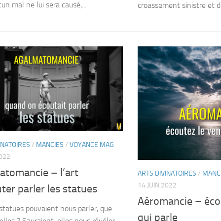
un mal ne lui sera causé,...
croassement sinistre et de
INATOIRES
/
MANCIES
/
VOYANCE MAG
2022
atomancie – l’art
ARTS DIVINATOIRES
/
MANC
14 JUIN 2022
ter parler les statues
Aéromancie – écou
s statues pouvaient nous parler, que
qui parle
-elles ? Sauraient-elles nous révéler