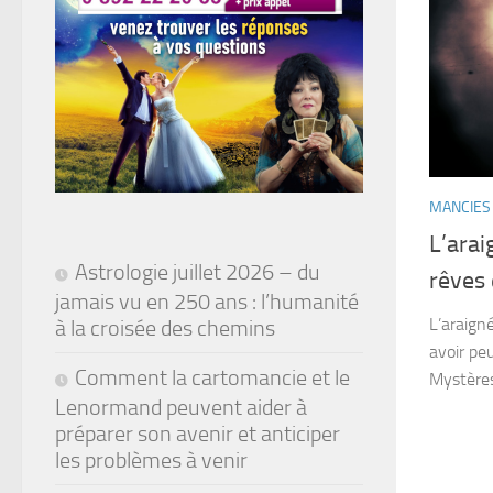
MANCIES
L’arai
Astrologie juillet 2026 – du
rêves 
jamais vu en 250 ans : l’humanité
L’araigné
à la croisée des chemins
avoir peu
Comment la cartomancie et le
Mystères
Lenormand peuvent aider à
préparer son avenir et anticiper
les problèmes à venir