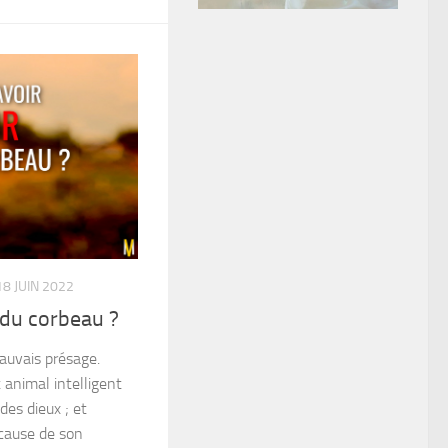
18 JUIN 2022
 du corbeau ?
auvais présage.
t animal intelligent
des dieux ; et
 cause de son