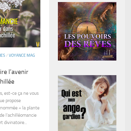
IES
/
VOYANCE MAG
re l’avenir
hillée
urs, est-ce ça ne vous
que propose
urnommée « la plante
de l’achilléomancie
 divinatoire...