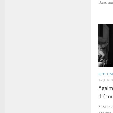
Donc auc
ARTS DIV
14 JUIN 
Agalm
d’écou
Et si le
diraient