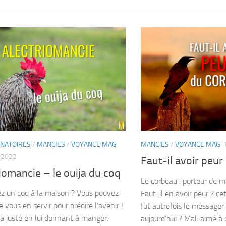
INATOIRES
/
MANCIES
/
VOYANCE MAG
MANCIES
/
VOYANCE MAG
T 2022
Faut-il avoir peur
iomancie – le ouija du coq
Le corbeau : porteur de m
z un coq à la maison ? Vous pouvez
Faut-il en avoir peur ? ce
 vous en servir pour prédire l’avenir !
fut autrefois le messager 
ça juste en lui donnant à manger.
aujourd’hui ? Mal-aimé à