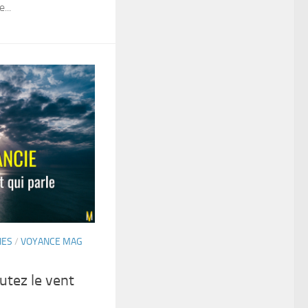
...
IES
/
VOYANCE MAG
tez le vent