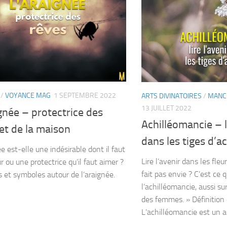
/
VOYANCE MAG
1 SEPTEMBRE 2022
ARTS DIVINATOIRES
/
MANC
13 JUILLET 2022
gnée – protectrice des
Achilléomancie – li
et de la maison
dans les tiges d’ac
e est-elle une indésirable dont il faut
Lire l’avenir dans les fle
r ou une protectrice qu’il faut aimer ?
fait pas envie ? C’est ce 
 et symboles autour de l’araignée.
l’achilléomancie, aussi s
des femmes. » Définition 
L’achilléomancie est un art