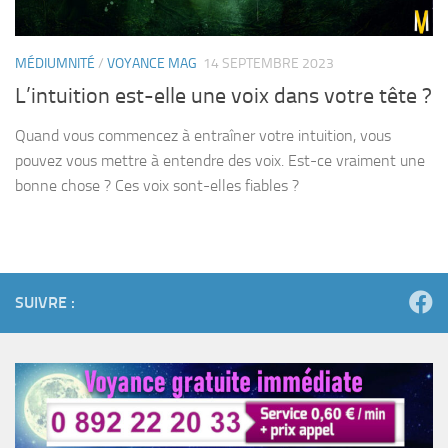
MÉDIUMNITÉ
/
VOYANCE MAG
14 SEPTEMBRE 2023
L’intuition est-elle une voix dans votre tête ?
Quand vous commencez à entraîner votre intuition, vous
pouvez vous mettre à entendre des voix. Est-ce vraiment une
bonne chose ? Ces voix sont-elles fiables ?
SUIVRE :