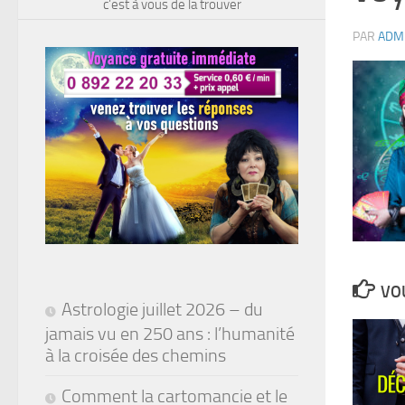
c’est à vous de la trouver
PAR
ADM
VOU
Astrologie juillet 2026 – du
jamais vu en 250 ans : l’humanité
à la croisée des chemins
Comment la cartomancie et le