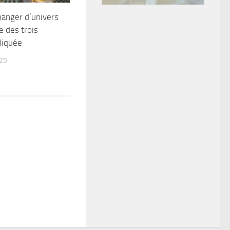
anger d’univers
e des trois
liquée
025