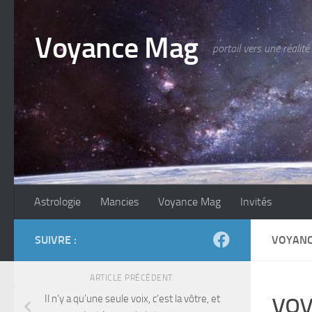
Skip to content
Voyance Mag
portail vers une réalité
Astrologie
Mancies
Voyance Mag
Invités
SUIVRE :
VOYANC
ARTICLE PRÉCÉDENT
voy
Il n’y a qu’une seule voix, c’est la vôtre, et